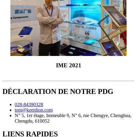
IME 2021
DÉCLARATION DE NOTRE PDG
028-84390328
tom@keenlion.com
N° 5, 1er étage, Immeuble 9, N° 6, rue Chengye, Chenghua,
Chengdu, 610052
LIENS RAPIDES