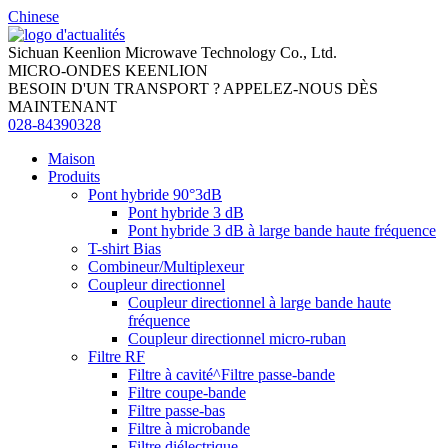
Chinese
Sichuan Keenlion Microwave Technology Co., Ltd.
MICRO-ONDES KEENLION
BESOIN D'UN TRANSPORT ? APPELEZ-NOUS DÈS
MAINTENANT
028-84390328
Maison
Produits
Pont hybride 90°3dB
Pont hybride 3 dB
Pont hybride 3 dB à large bande haute fréquence
T-shirt Bias
Combineur/Multiplexeur
Coupleur directionnel
Coupleur directionnel à large bande haute
fréquence
Coupleur directionnel micro-ruban
Filtre RF
Filtre à cavité^Filtre passe-bande
Filtre coupe-bande
Filtre passe-bas
Filtre à microbande
Filtre diélectrique