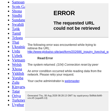
Samoan
Scots Gaelic
Shona
Sindhi
Sundanese
Swahili
Tajik
Tamil
Telugu
Thai
Ukrainian
Urdu
Uzbek
Vietnamese
Welsh
Xhosa
Yiddish
Yoruba
Zulu
Kinyarwanda
Tatar
Oriya
Turkmen
Uyghur