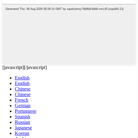
[javascript]
[/javascript]
English
English
Chinese
Chinese
French
German
Portuguese
Spanish
Russian
Japanese
Korean