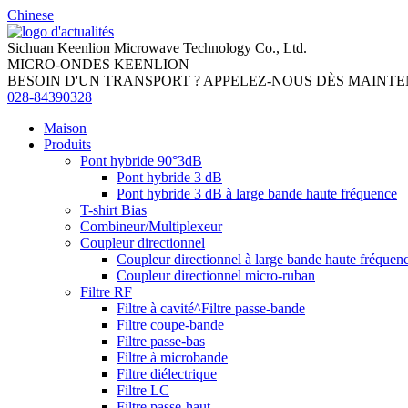
Chinese
Sichuan Keenlion Microwave Technology Co., Ltd.
MICRO-ONDES KEENLION
BESOIN D'UN TRANSPORT ? APPELEZ-NOUS DÈS MAINT
028-84390328
Maison
Produits
Pont hybride 90°3dB
Pont hybride 3 dB
Pont hybride 3 dB à large bande haute fréquence
T-shirt Bias
Combineur/Multiplexeur
Coupleur directionnel
Coupleur directionnel à large bande haute fréquen
Coupleur directionnel micro-ruban
Filtre RF
Filtre à cavité^Filtre passe-bande
Filtre coupe-bande
Filtre passe-bas
Filtre à microbande
Filtre diélectrique
Filtre LC
Filtre passe-haut