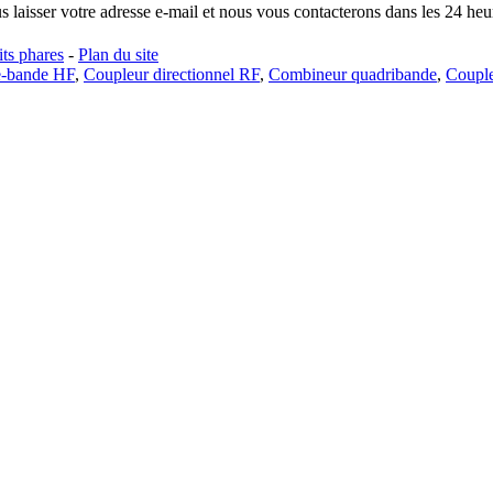
s laisser votre adresse e-mail et nous vous contacterons dans les 24 heu
ts phares
-
Plan du site
se-bande HF
,
Coupleur directionnel RF
,
Combineur quadribande
,
Couple