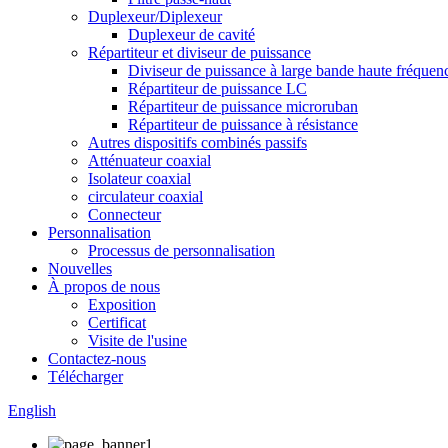
Duplexeur/Diplexeur
Duplexeur de cavité
Répartiteur et diviseur de puissance
Diviseur de puissance à large bande haute fréquen
Répartiteur de puissance LC
Répartiteur de puissance microruban
Répartiteur de puissance à résistance
Autres dispositifs combinés passifs
Atténuateur coaxial
Isolateur coaxial
circulateur coaxial
Connecteur
Personnalisation
Processus de personnalisation
Nouvelles
À propos de nous
Exposition
Certificat
Visite de l'usine
Contactez-nous
Télécharger
English