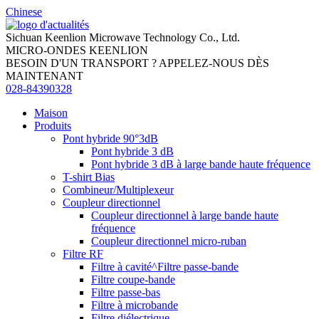
Chinese
Sichuan Keenlion Microwave Technology Co., Ltd.
MICRO-ONDES KEENLION
BESOIN D'UN TRANSPORT ? APPELEZ-NOUS DÈS
MAINTENANT
028-84390328
Maison
Produits
Pont hybride 90°3dB
Pont hybride 3 dB
Pont hybride 3 dB à large bande haute fréquence
T-shirt Bias
Combineur/Multiplexeur
Coupleur directionnel
Coupleur directionnel à large bande haute
fréquence
Coupleur directionnel micro-ruban
Filtre RF
Filtre à cavité^Filtre passe-bande
Filtre coupe-bande
Filtre passe-bas
Filtre à microbande
Filtre diélectrique