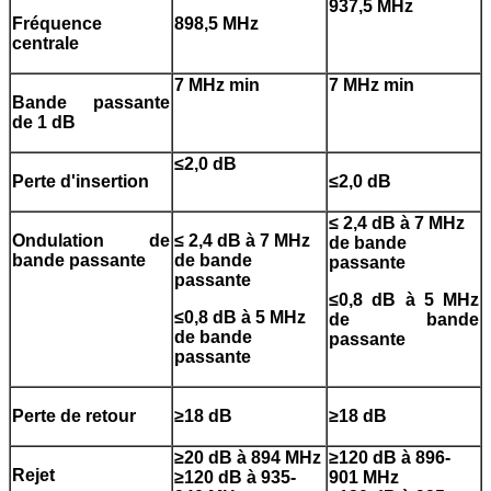
937,5 MHz
Fréquence
898,5 MHz
centrale
7 MHz min
7 MHz min
Bande passante
de 1 dB
≤2,0 dB
Perte d'insertion
≤2,0 dB
≤ 2,4 dB à 7 MHz
Ondulation de
≤ 2,4 dB à 7 MHz
de bande
bande passante
de bande
passante
passante
≤0,8 dB à 5 MHz
≤0,8 dB à 5 MHz
de bande
de bande
passante
passante
Perte de retour
≥18 dB
≥18 dB
≥20 dB à 894 MHz
≥120 dB à 896-
Rejet
≥120 dB à 935-
901 MHz