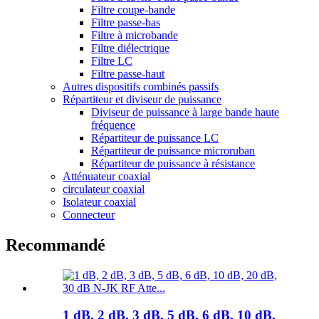
Filtre coupe-bande
Filtre passe-bas
Filtre à microbande
Filtre diélectrique
Filtre LC
Filtre passe-haut
Autres dispositifs combinés passifs
Répartiteur et diviseur de puissance
Diviseur de puissance à large bande haute
fréquence
Répartiteur de puissance LC
Répartiteur de puissance microruban
Répartiteur de puissance à résistance
Atténuateur coaxial
circulateur coaxial
Isolateur coaxial
Connecteur
Recommandé
1 dB, 2 dB, 3 dB, 5 dB, 6 dB, 10 dB,