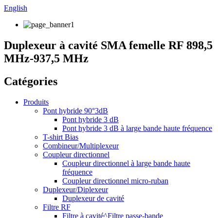
English
Duplexeur à cavité SMA femelle RF 898,5
MHz-937,5 MHz
Catégories
Produits
Pont hybride 90°3dB
Pont hybride 3 dB
Pont hybride 3 dB à large bande haute fréquence
T-shirt Bias
Combineur/Multiplexeur
Coupleur directionnel
Coupleur directionnel à large bande haute
fréquence
Coupleur directionnel micro-ruban
Duplexeur/Diplexeur
Duplexeur de cavité
Filtre RF
Filtre à cavité^Filtre passe-bande