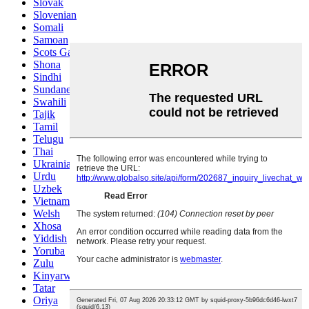
Slovak
Slovenian
Somali
Samoan
Scots Gaelic
Shona
Sindhi
Sundanese
Swahili
Tajik
Tamil
Telugu
Thai
Ukrainian
Urdu
Uzbek
Vietnamese
Welsh
Xhosa
Yiddish
Yoruba
Zulu
Kinyarwanda
Tatar
Oriya