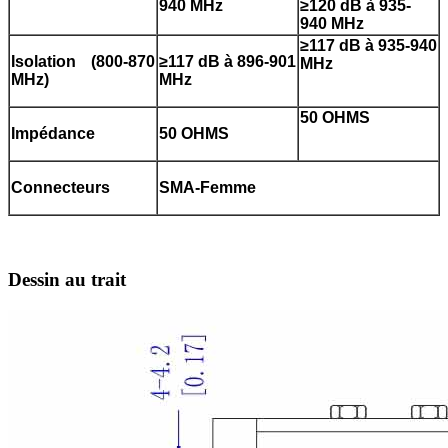
940 MHz
≥120 dB à 935-
940 MHz
≥117 dB à 935-940
Isolation (800-870
≥117 dB à 896-901
MHz
MHz)
MHz
50 OHMS
Impédance
50 OHMS
Connecteurs
SMA-Femme
Dessin au trait