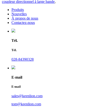
coupleur directionnel à large bande
,
Produits
Nouvelles
À propos de nous
Contactez-nous
Tél.
Tél.
028-84390328
E-mail
E-mail
sales@keenlion.com
tom@keenlion.com